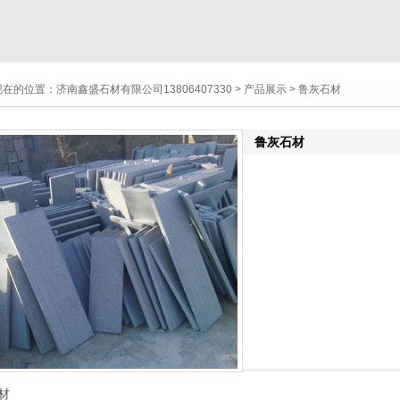
现在的位置：
济南鑫盛石材有限公司13806407330
>
产品展示
> 鲁灰石材
鲁灰石材
材